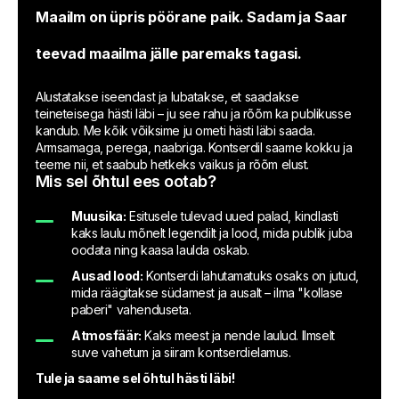
Maailm on üpris pöörane paik. Sadam ja Saar
teevad maailma jälle paremaks tagasi.
Alustatakse iseendast ja lubatakse, et saadakse
teineteisega hästi läbi – ju see rahu ja rõõm ka publikusse
kandub. Me kõik võiksime ju ometi hästi läbi saada.
Armsamaga, perega, naabriga. Kontserdil saame kokku ja
teeme nii, et saabub hetkeks vaikus ja rõõm elust.
Mis sel õhtul ees ootab?
Muusika:
Esitusele tulevad uued palad, kindlasti
kaks laulu mõnelt legendilt ja lood, mida publik juba
oodata ning kaasa laulda oskab.
Ausad lood:
Kontserdi lahutamatuks osaks on jutud,
mida räägitakse südamest ja ausalt – ilma "kollase
paberi" vahenduseta.
Atmosfäär:
Kaks meest ja nende laulud. Ilmselt
suve vahetum ja siiram kontserdielamus.
Tule ja saame sel õhtul hästi läbi!