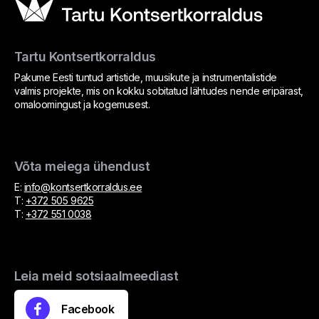
Tartu Kontsertkorraldus
Pakume Eesti tuntud artistide, muusikute ja instrumentalistide
valmis projekte, mis on kokku sobitatud lähtudes nende eripärast,
omaloomingust ja kogemusest.
Võta meiega ühendust
E:
info@kontsertkorraldus.ee
T:
+372 505 9625
T:
+372 551 0038
Leia meid sotsiaalmeediast
Facebook