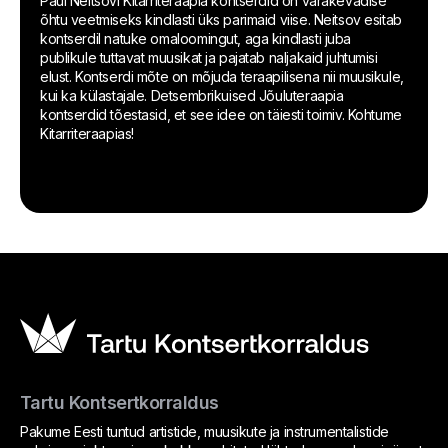
Paul Neitsovi Kitarriteraapia kontserdid on varakevadise
õhtu veetmiseks kindlasti üks parimaid viise. Neitsov esitab
kontserdil natuke omaloomingut, aga kindlasti juba
publikule tuttavat muusikat ja pajatab naljakaid juhtumisi
elust. Kontserdi mõte on mõjuda teraapilisena nii muusikule,
kui ka külastajale. Detsembrikuised Jõuluteraapia
kontserdid tõestasid, et see idee on täiesti toimiv. Kohtume
Kitarriteraapias!
Tartu Kontsertkorraldus
Pakume Eesti tuntud artistide, muusikute ja instrumentalistide