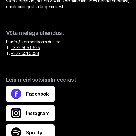
valmis projekte, mis on kokku sobitatud lähtudes nende eripärast,
omaloomingust ja kogemusest.
Võta meiega ühendust
E:
info@kontsertkorraldus.ee
T:
+372 505 9625
T:
+372 551 0038
Leia meid sotsiaalmeediast
Facebook
Instagram
Spotify