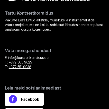
Tartu Kontsertkorraldus
Pakume Eesti tuntud artistide, muusikute ja instrumentalistide
valmis projekte, mis on kokku sobitatud lähtudes nende eripärast,
omaloomingust ja kogemusest.
Võta meiega ühendust
E:
info@kontsertkorraldus.ee
T:
+372 505 9625
T:
+372 551 0038
Leia meid sotsiaalmeediast
Facebook