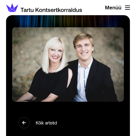
Menüü
Kõik artistid