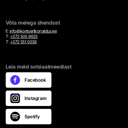
Võta meiega ühendust
E:
info@kontsertkorraldus.ee
T:
+372 505 9625
T:
+372 551 0038
Leia meid sotsiaalmeediast
Facebook
Instagram
Spotify