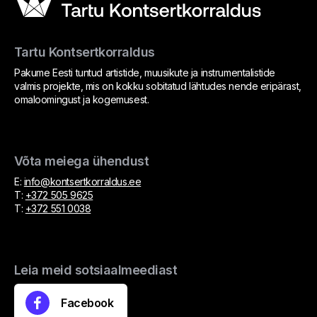
Tartu Kontsertkorraldus
Pakume Eesti tuntud artistide, muusikute ja instrumentalistide
valmis projekte, mis on kokku sobitatud lähtudes nende eripärast,
omaloomingust ja kogemusest.
Võta meiega ühendust
E:
info@kontsertkorraldus.ee
T:
+372 505 9625
T:
+372 551 0038
Leia meid sotsiaalmeediast
Facebook